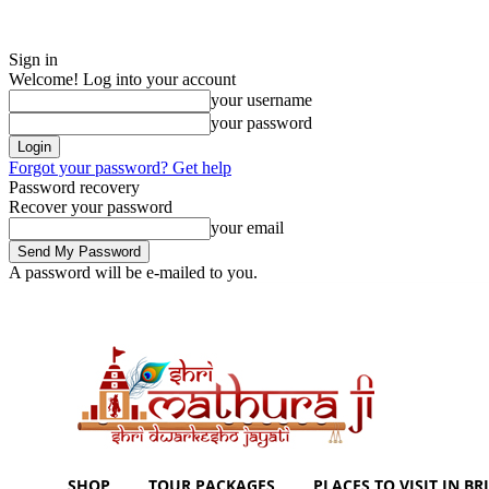
Sign in
Welcome! Log into your account
your username
your password
Forgot your password? Get help
Password recovery
Recover your password
your email
A password will be e-mailed to you.
Saturday, August 8, 2026
Sign in / Join
Shoping with ShriMathuraJi.C
SHOP
TOUR PACKAGES
PLACES TO VISIT IN BRI