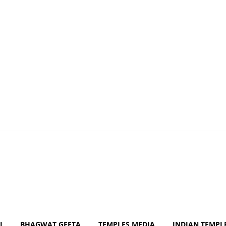
om
J
BHAGWAT GEETA
TEMPLES MEDIA
INDIAN TEMPL