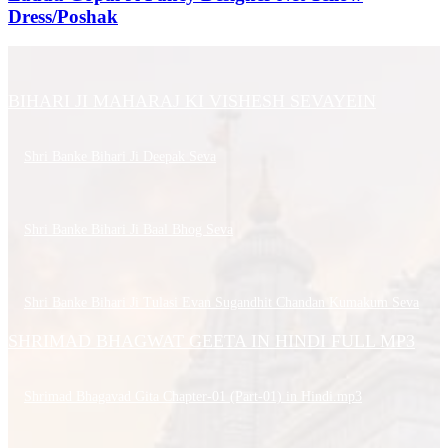
Dress/Poshak
BIHARI JI MAHARAJ KI VISHESH SEVAYEIN
Shri Banke Bihari Ji Deepak Seva
Shri Banke Bihari Ji Baal Bhog Seva
Shri Banke Bihari Ji Tulasi Evan Sugandhit Chandan Kumakum Seva
SHRIMAD BHAGWAT GEETA IN HINDI FULL MP3
Shrimad Bhagavad Gita Chapter-01 (Part-01) in Hindi.mp3