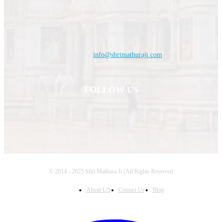
Shri Mathura Ji, is about Mathura Temples and Indian Temples related
website. You can find the Temples History, Temples Timing, Temples
upcoming festivals information.
Contact us:
info@shrimathuraji.com
FOLLOW US
© 2014 - 2025 Shri Mathura Ji | All Rights Reserved
About US
Contact Us
Blog