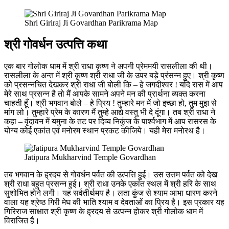
Shri Giriraj Ji Govardhan Parikrama Map
श्री गोवर्धन उत्पत्ति कथा
एक बार गोलोक धाम में श्री राधा कृष्ण ने अपनी प्रेममयी रासलीला की थी।
रासलीला के अन्त में श्री कृष्ण श्री राधा जी के उपर बड़े प्रंसन्न हुए। श्री कृष्ण
को प्रसन्नचित देखकर श्री राधा जी बोली कि – हे जगदीश्वर ! यदि रास में आप
मेरे साथ प्रसन्न है तो मैं आपके सामने अपने मन की प्रार्थना व्यक्त करना
चाहती हूँ। श्री भगवान बोले – हे प्रिय ! तुम्हारे मन में जो इच्छा हो, तुम मुझ से
मांग लो। तुम्हारे प्रेम के कारण मैं तुम्हे आद्ये वस्तु भी दे दूंगा। तब श्री राधा ने
कहा – वृंदावन में यमुना के तट पर दिव्य निकुंज के पार्श्वभाग में आप रासरस के
योग्य कोई एकांत एवं मनोरम स्थान प्रकट कीजिये। यही मेरा मनोरथ है।
Jatipura Mukharvind Temple Govardhan
तब भगवान के ह्रदय से गोवर्धन पर्वत की उत्पत्ति हुई। उस उत्तम पर्वत को देख
श्री राधा बहुत प्रसन्न हुई। श्री राधा उनके एकांत स्थल में श्री हरि के साथ
सुशोभित होने लगी। यह सर्वतीर्थमय है। लता कुंज से श्याम आभा धारण करने
वाला यह श्रेष्ठ गिरी मेघ की भाति श्याम व देवताओं का प्रिय है। इस प्रकार यह
गिरिराज साक्षात श्री कृष्ण के ह्रदय से उत्पन्न होकर श्री गोलोक धाम में
विराजित है।