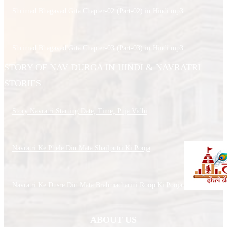
Shrimad Bhagavad Gita Chapter-02 (Part-02) in Hindi.mp3
Shrimad Bhagavad Gita Chapter-03 (Part-03) in Hindi.mp3
STORY OF NAV DURGA IN HINDI & NAVRATRI
STORIES
Story Navratri Starting Date, Time, Puja Vidhi
Navratri Ke Phele Din Mata Shailputri Ki Pooja
Navratri Ke Dusre Din Mata Brahmacharini Roop Ki Pooja
ABOUT US