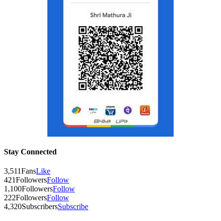
Stay Connected
3,511
Fans
Like
421
Followers
Follow
1,100
Followers
Follow
222
Followers
Follow
4,320
Subscribers
Subscribe