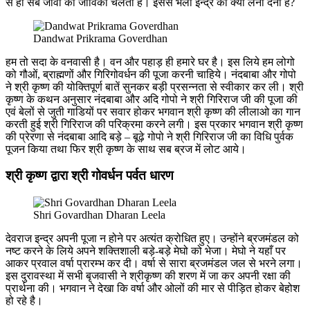
से ही सब जीवों की जीविका चलती है। इससे भला इन्द्र का क्या लेना देना है?
Dandwat Prikrama Goverdhan
हम तो सदा के वनवासी है। वन और पहाड़ ही हमारे घर है। इस लिये हम लोगो
को गौओं, ब्राह्मणों और गिरिगोवर्धन की पूजा करनी चाहिये। नंदबाबा और गोपो
ने श्री कृष्ण की योक्तिपूर्ण बातें सुनकर बड़ी प्रसन्नता से स्वीकार कर ली। श्री
कृष्ण के कथन अनुसार नंदबाबा और अदि गोपो ने श्री गिरिराज जी की पूजा की
एवं बेलों से जुती गाडियों पर सवार होकर भगवान श्री कृष्ण की लीलाओ का गान
करती हुई श्री गिरिराज की परिक्रमा करने लगी। इस प्रकार भगवान श्री कृष्ण
की प्रेरणा से नंदबाबा आदि बड़े – बूढ़े गोपो ने श्री गिरिराज जी का विधि पुर्वक
पूजन किया तथा फिर श्री कृष्ण के साथ सब ब्रज में लोट आये।
श्री कृष्ण द्वारा श्री गोवर्धन पर्वत धारण
Shri Govardhan Dharan Leela
देवराज इन्द्र अपनी पूजा न होने पर अत्यंत क्रोधित हुए। उन्होंने ब्रजमंडल को
नष्ट करने के लिये अपने शक्तिशाली बड़े-बड़े मेघो को भेजा। मेघो ने यहाँ पर
आकर प्रवाल वर्षा प्रारम्भ कर दी। वर्षा से सारा ब्रजमंडल जल से भरने लगा।
इस दुरावस्था में सभी बृजवासी ने श्रीकृष्ण की शरण में जा कर अपनी रक्षा की
प्रार्थना की। भगवान ने देखा कि वर्षा और ओलों की मार से पीड़ित होकर बेहोश
हो रहे है।