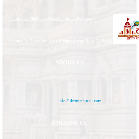
Navratri Ke Phele Din Mata Shailputri Ki Pooja
Navratri Ke Dusre Din Mata Brahmacharini Roop Ki Pooja
ABOUT US
Shri Mathura Ji, is about Mathura Temples and Indian Temples related
website. You can find the Temples History, Temples Timing, Temples
upcoming festivals information.
Contact us:
info@shrimathuraji.com
FOLLOW US