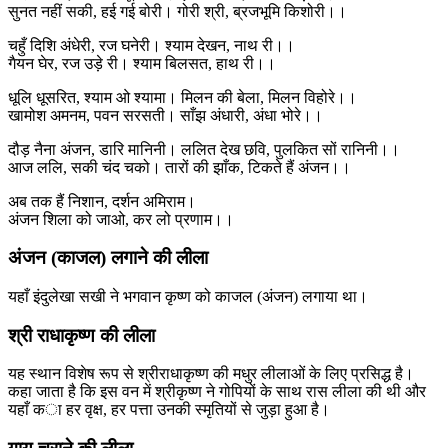
सुनत नहीं सकी, हई गई बोरी। गोरी श्री, ब्रजभूमि किशोरी।।
चहुँ दिशि अंधेरी, रज घनेरी। श्याम देखन, नाथ री।।
गैयन घेर, रज उड़े री। श्याम बिलसत, हाथ री।।
धूलि धूसरित, श्याम ओ श्यामा। मिलन की बेला, मिलन विहोरे।।
खामोश अमनम, पवन सरसती। साँझ अंधारी, अंधा भोरे।।
दौड़ नैना अंजन, डारि मानिनी। ललित देख छवि, पुलकित सों रानिनी।।
आज ललि, सकी चंद चको। तारों की झाँक, टिकते हैं अंजन।।
अब तक हैं निशान, दर्शन अमिराम।
अंजन शिला को जाओ, कर लो प्रणाम।।
अंजन (काजल) लगाने की लीला
यहाँ इंदुलेखा सखी ने भगवान कृष्ण को काजल (अंजन) लगाया था।
श्री राधाकृष्ण की लीला
यह स्थान विशेष रूप से श्रीराधाकृष्ण की मधुर लीलाओं के लिए प्रसिद्ध है।
कहा जाता है कि इस वन में श्रीकृष्ण ने गोपियों के साथ रास लीला की थी और
यहाँ का हर वृक्ष, हर पत्ता उनकी स्मृतियों से जुड़ा हुआ है।