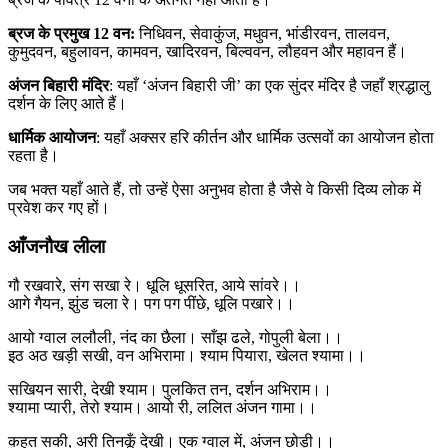
ब्रज के प्रमुख 12 वन:
निधिवन, सेवाकुंज, मधुवन, भांडीरवन, तालवन,
कुमुदवन, बहुलावन, कामवन, खादिरवन, बिल्ववन, लौहवन और महावन हैं।
अंजन बिहारी मंदिर
: यहाँ ‘अंजन बिहारी जी’ का एक सुंदर मंदिर है जहाँ श्रद्धालु
दर्शन के लिए आते हैं।
धार्मिक आयोजन
: यहाँ अक्सर हरि कीर्तन और धार्मिक उत्सवों का आयोजन होता
रहता है।
जब भक्त यहाँ आते हैं, तो उन्हें ऐसा अनुभव होता है जैसे वे किसी दिव्य लोक में
प्रवेश कर गए हों।
आँजनौख लीला
गौ रखवारे, संग सखा रे। धूलि धूसरित, आये सांवरे।।
आगे गैयन, झुंड चला रे। पग पग पींछे, धूलि पखारे।।
आयो ग्वाल ललौली, नंद का छैला। साँझ ढले, गोपुली बेला।।
इठ अठ खड़ी सखी, वन अभिरामा। श्याम पियारा, खेलत श्यामा।।
सखियन सारी, देखी श्याम। पुलकित तन, दर्शन अभिराम।।
श्यामा प्यारी, तेरो श्याम। आयो री, ललित अंजन गामा।।
कहत सकी, अरी तिनकूँ देखी। एक ग्वाल में, अंजन छोड़ी।।