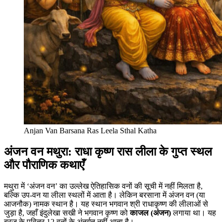
Anjan Van Barsana Ras Leela Sthal Katha
अंजन वन मथुरा: राधा कृष्ण रास लीला के गुप्त स्थल
और पौराणिक कथाएँ
मथुरा में ‘अंजन वन’ का उल्लेख ऐतिहासिक वनों की सूची में नहीं मिलता है,
बल्कि उप-वन या लीला स्थलों में आता है। लेकिन बरसाना में अंजन वन (या
आजनौक) नामक स्थान है। यह स्थान भगवान श्री राधाकृष्ण की लीलाओं से
जुड़ा है, जहाँ इंदुलेखा सखी ने भगवान कृष्ण को
काजल (अंजन)
लगाया था। यह
ब्रज के पवित्र 12 वनों के अंतर्गत नहीं आता है।