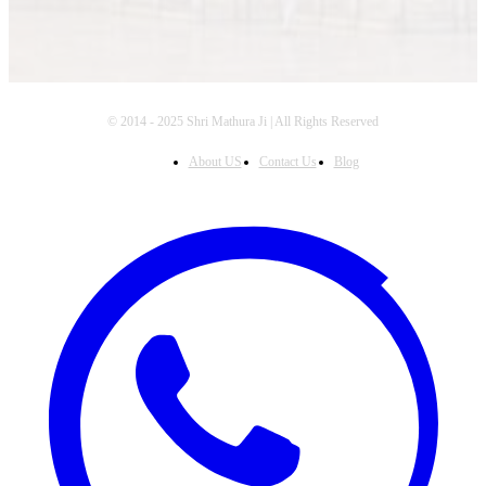
© 2014 - 2025 Shri Mathura Ji | All Rights Reserved
About US
Contact Us
Blog