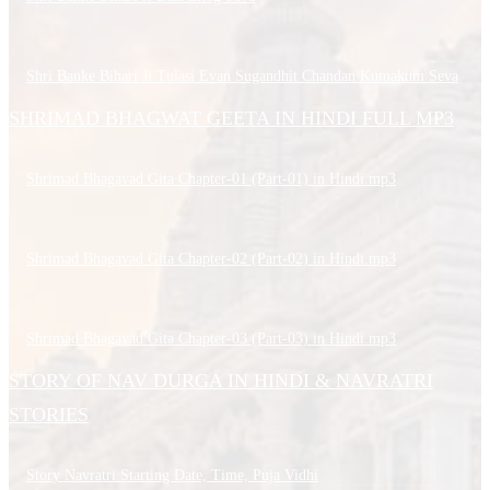
Shri Banke Bihari Ji Tulasi Evan Sugandhit Chandan Kumakum Seva
SHRIMAD BHAGWAT GEETA IN HINDI FULL MP3
Shrimad Bhagavad Gita Chapter-01 (Part-01) in Hindi.mp3
Shrimad Bhagavad Gita Chapter-02 (Part-02) in Hindi.mp3
Shrimad Bhagavad Gita Chapter-03 (Part-03) in Hindi.mp3
STORY OF NAV DURGA IN HINDI & NAVRATRI
STORIES
Story Navratri Starting Date, Time, Puja Vidhi