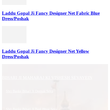
Laddu Gopal Ji Fancy Designer Net Fabric Blue
Dress/Poshak
Laddu Gopal Ji Fancy Designer Net Yellow
Dress/Poshak
BIHARI JI MAHARAJ KI VISHESH SEVAYEIN
Shri Banke Bihari Ji Deepak Seva
Shri Banke Bihari Ji Baal Bhog Seva