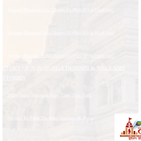
Shrimad Bhagavad Gita Chapter-01 (Part-01) in Hindi.mp3
Shrimad Bhagavad Gita Chapter-02 (Part-02) in Hindi.mp3
Shrimad Bhagavad Gita Chapter-03 (Part-03) in Hindi.mp3
STORY OF NAV DURGA IN HINDI & NAVRATRI
STORIES
Story Navratri Starting Date, Time, Puja Vidhi
Navratri Ke Phele Din Mata Shailputri Ki Pooja