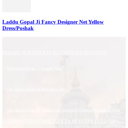
Laddu Gopal Ji Fancy Designer Net Yellow
Dress/Poshak
BIHARI JI MAHARAJ KI VISHESH SEVAYEIN
Shri Banke Bihari Ji Deepak Seva
Shri Banke Bihari Ji Baal Bhog Seva
Shri Banke Bihari Ji Tulasi Evan Sugandhit Chandan Kumakum Seva
SHRIMAD BHAGWAT GEETA IN HINDI FULL MP3