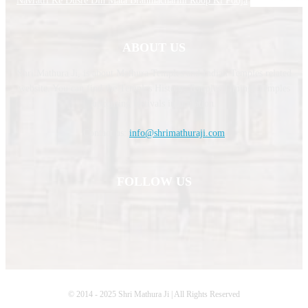
Navratri Ke Dusre Din Mata Brahmacharini Roop Ki Pooja
ABOUT US
Shri Mathura Ji, is about Mathura Temples and Indian Temples related
website. You can find the Temples History, Temples Timing, Temples
upcoming festivals information.
Contact us:
info@shrimathuraji.com
FOLLOW US
© 2014 - 2025 Shri Mathura Ji | All Rights Reserved