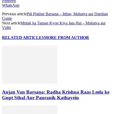
Pinterest
WhatsApp
Previous article
Pili Pokhar Barsana – Itihas, Mahatva aur Darshan
Guide
Next article
Mritak ka Tarpan Kyon Kiya Jata Hai – Mahatva aur
Vidhi
RELATED ARTICLES
MORE FROM AUTHOR
Anjan Van Barsana: Radha Krishna Raas Leela ke
Gupt Sthal Aur Pauranik Kathayein