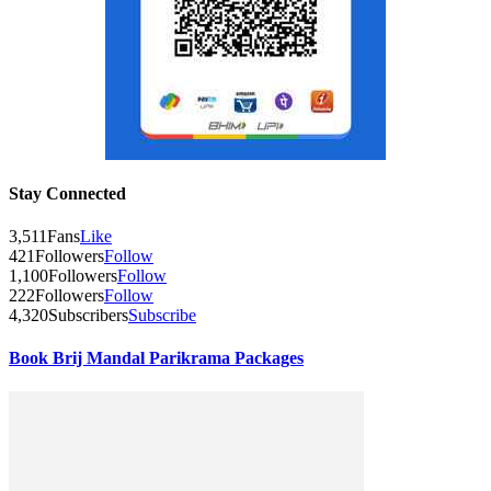
Stay Connected
3,511
Fans
Like
421
Followers
Follow
1,100
Followers
Follow
222
Followers
Follow
4,320
Subscribers
Subscribe
Book Brij Mandal Parikrama Packages