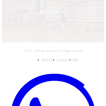
FOLLOW US
© 2014 - 2025 Shri Mathura Ji | All Rights Reserved
About US
Contact Us
Blog