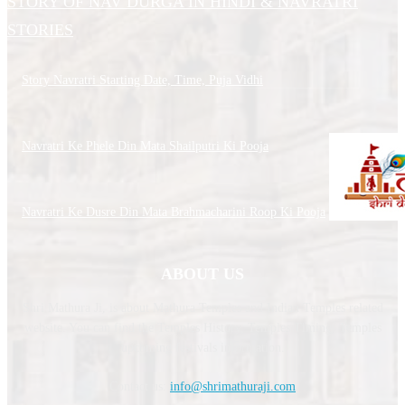
STORY OF NAV DURGA IN HINDI & NAVRATRI
STORIES
Story Navratri Starting Date, Time, Puja Vidhi
Navratri Ke Phele Din Mata Shailputri Ki Pooja
Navratri Ke Dusre Din Mata Brahmacharini Roop Ki Pooja
ABOUT US
Shri Mathura Ji, is about Mathura Temples and Indian Temples related
website. You can find the Temples History, Temples Timing, Temples
upcoming festivals information.
Contact us:
info@shrimathuraji.com