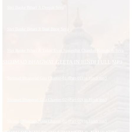
Shri Banke Bihari Ji Deepak Seva
Shri Banke Bihari Ji Baal Bhog Seva
Shri Banke Bihari Ji Tulasi Evan Sugandhit Chandan Kumakum Seva
SHRIMAD BHAGWAT GEETA IN HINDI FULL MP3
Shrimad Bhagavad Gita Chapter-01 (Part-01) in Hindi.mp3
Shrimad Bhagavad Gita Chapter-02 (Part-02) in Hindi.mp3
Shrimad Bhagavad Gita Chapter-03 (Part-03) in Hindi.mp3