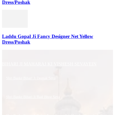
Dress/Poshak
Laddu Gopal Ji Fancy Designer Net Yellow
Dress/Poshak
BIHARI JI MAHARAJ KI VISHESH SEVAYEIN
Shri Banke Bihari Ji Deepak Seva
Shri Banke Bihari Ji Baal Bhog Seva