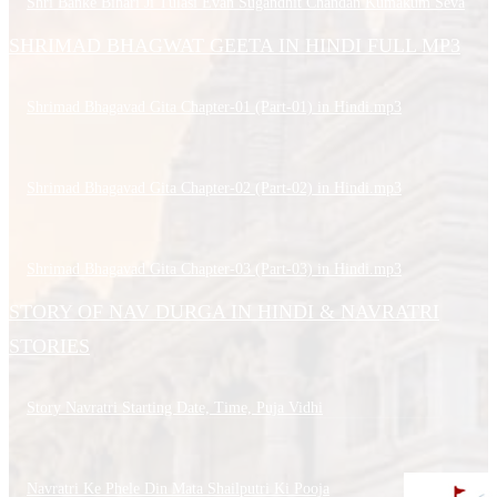
Shri Banke Bihari Ji Tulasi Evan Sugandhit Chandan Kumakum Seva
SHRIMAD BHAGWAT GEETA IN HINDI FULL MP3
Shrimad Bhagavad Gita Chapter-01 (Part-01) in Hindi.mp3
Shrimad Bhagavad Gita Chapter-02 (Part-02) in Hindi.mp3
Shrimad Bhagavad Gita Chapter-03 (Part-03) in Hindi.mp3
STORY OF NAV DURGA IN HINDI & NAVRATRI
STORIES
Story Navratri Starting Date, Time, Puja Vidhi
Navratri Ke Phele Din Mata Shailputri Ki Pooja