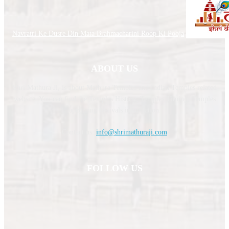
Navratri Ke Dusre Din Mata Brahmacharini Roop Ki Pooja
ABOUT US
Shri Mathura Ji, is about Mathura Temples and Indian Temples related
website. You can find the Temples History, Temples Timing, Temples
upcoming festivals information.
Contact us:
info@shrimathuraji.com
FOLLOW US