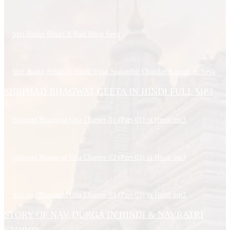
Shri Banke Bihari Ji Baal Bhog Seva
Shri Banke Bihari Ji Tulasi Evan Sugandhit Chandan Kumakum Seva
SHRIMAD BHAGWAT GEETA IN HINDI FULL MP3
Shrimad Bhagavad Gita Chapter-01 (Part-01) in Hindi.mp3
Shrimad Bhagavad Gita Chapter-02 (Part-02) in Hindi.mp3
Shrimad Bhagavad Gita Chapter-03 (Part-03) in Hindi.mp3
STORY OF NAV DURGA IN HINDI & NAVRATRI