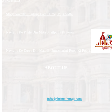
STORIES
Story Navratri Starting Date, Time, Puja Vidhi
Navratri Ke Phele Din Mata Shailputri Ki Pooja
Navratri Ke Dusre Din Mata Brahmacharini Roop Ki Pooja
ABOUT US
Shri Mathura Ji, is about Mathura Temples and Indian Temples related
website. You can find the Temples History, Temples Timing, Temples
upcoming festivals information.
Contact us:
info@shrimathuraji.com