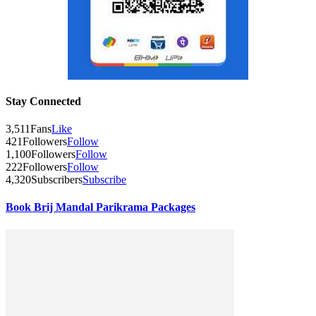
Stay Connected
3,511
Fans
Like
421
Followers
Follow
1,100
Followers
Follow
222
Followers
Follow
4,320
Subscribers
Subscribe
Book Brij Mandal Parikrama Packages