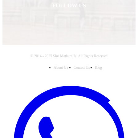
FOLLOW US
© 2014 - 2025 Shri Mathura Ji | All Rights Reserved
About US
Contact Us
Blog