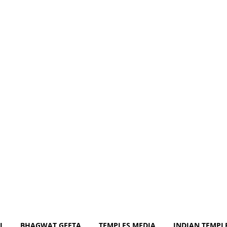
Com
J
BHAGWAT GEETA
TEMPLES MEDIA
INDIAN TEMPL