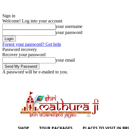
Sign in
Welcome! Log into your account
your username
your password
Forgot your password? Get help
Password recovery
Recover your password
your email
A password will be e-mailed to you.
Thursday, August 6, 2026
Sign in / Join
Shoping with ShriMathuraJi.
SHOP
TOUR PACKAGES
PLACES TO VISIT IN BRI