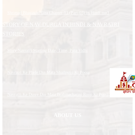
Shrimad Bhagavad Gita Chapter-03 (Part-03) in Hindi.mp3
STORY OF NAV DURGA IN HINDI & NAVRATRI
STORIES
Story Navratri Starting Date, Time, Puja Vidhi
Navratri Ke Phele Din Mata Shailputri Ki Pooja
Navratri Ke Dusre Din Mata Brahmacharini Roop Ki Pooja
ABOUT US
Shri Mathura Ji, is about Mathura Temples and Indian Temples related
website. You can find the Temples History, Temples Timing, Temples