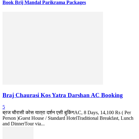
Book Brij Mandal Parikrama Packages
Braj Chaurasi Kos Yatra Darshan AC Booking
5
ब्रज चौरासी कोस यात्रा दर्शन एसी बुकिंगAC, 8 Days, 14,100 Rs ( Per
Person )Guest House / Standard HotelTraditional Breakfast, Lunch
and DinnerTour via...