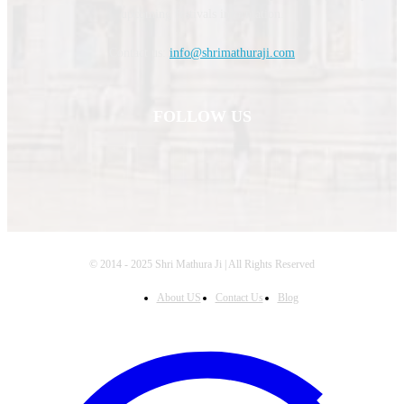
upcoming festivals information.
Contact us:
info@shrimathuraji.com
FOLLOW US
© 2014 - 2025 Shri Mathura Ji | All Rights Reserved
About US
Contact Us
Blog