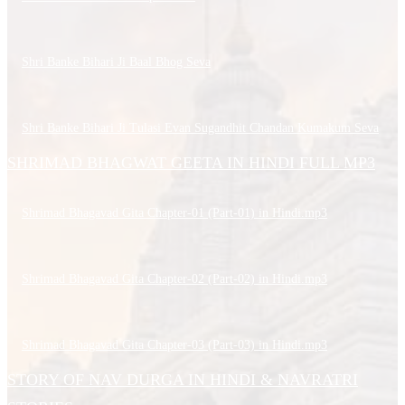
Shri Banke Bihari Ji Baal Bhog Seva
Shri Banke Bihari Ji Tulasi Evan Sugandhit Chandan Kumakum Seva
SHRIMAD BHAGWAT GEETA IN HINDI FULL MP3
Shrimad Bhagavad Gita Chapter-01 (Part-01) in Hindi.mp3
Shrimad Bhagavad Gita Chapter-02 (Part-02) in Hindi.mp3
Shrimad Bhagavad Gita Chapter-03 (Part-03) in Hindi.mp3
STORY OF NAV DURGA IN HINDI & NAVRATRI