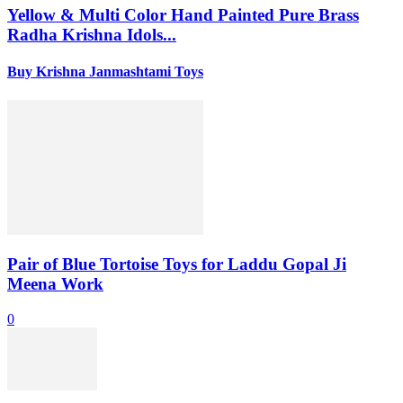
Yellow & Multi Color Hand Painted Pure Brass
Radha Krishna Idols...
Buy Krishna Janmashtami Toys
Pair of Blue Tortoise Toys for Laddu Gopal Ji
Meena Work
0