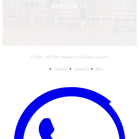
FOLLOW US
© 2014 - 2025 Shri Mathura Ji | All Rights Reserved
About US
Contact Us
Blog