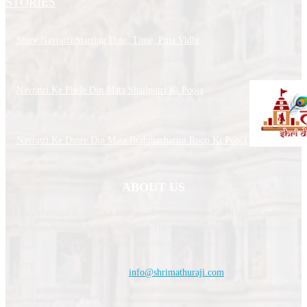
STORIES
Story Navratri Starting Date, Time, Puja Vidhi
Navratri Ke Phele Din Mata Shailputri Ki Pooja
Navratri Ke Dusre Din Mata Brahmacharini Roop Ki Pooja
ABOUT US
Shri Mathura Ji, is about Mathura Temples and Indian Temples related
website. You can find the Temples History, Temples Timing, Temples
upcoming festivals information.
Contact us:
info@shrimathuraji.com