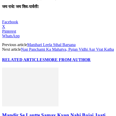
जय राधे! जय शिव-पार्वती!
Facebook
X
Pinterest
WhatsApp
Previous article
Manihari Leela Sthal Barsana
Next article
Nag Panchami Ka Mahatva, Pujan Vidhi Aur Vrat Katha
RELATED ARTICLES
MORE FROM AUTHOR
Mandir Se Lautte Samay Kyon Nahi Bajai Jaati