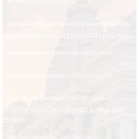
Shri Banke Bihari Ji Baal Bhog Seva
Shri Banke Bihari Ji Tulasi Evan Sugandhit Chandan Kumakum Seva
SHRIMAD BHAGWAT GEETA IN HINDI FULL MP3
Shrimad Bhagavad Gita Chapter-01 (Part-01) in Hindi.mp3
Shrimad Bhagavad Gita Chapter-02 (Part-02) in Hindi.mp3
Shrimad Bhagavad Gita Chapter-03 (Part-03) in Hindi.mp3
STORY OF NAV DURGA IN HINDI & NAVRATRI
STORIES
Story Navratri Starting Date, Time, Puja Vidhi