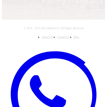
© 2014 - 2025 Shri Mathura Ji | All Rights Reserved
About US
Contact Us
Blog