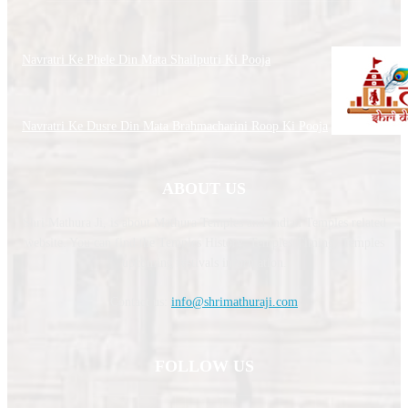
Navratri Ke Phele Din Mata Shailputri Ki Pooja
Navratri Ke Dusre Din Mata Brahmacharini Roop Ki Pooja
ABOUT US
Shri Mathura Ji, is about Mathura Temples and Indian Temples related
website. You can find the Temples History, Temples Timing, Temples
upcoming festivals information.
Contact us:
info@shrimathuraji.com
FOLLOW US