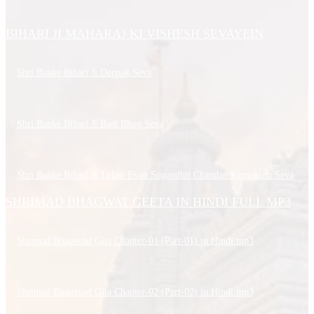
BIHARI JI MAHARAJ KI VISHESH SEVAYEIN
Shri Banke Bihari Ji Deepak Seva
Shri Banke Bihari Ji Baal Bhog Seva
Shri Banke Bihari Ji Tulasi Evan Sugandhit Chandan Kumakum Seva
SHRIMAD BHAGWAT GEETA IN HINDI FULL MP3
Shrimad Bhagavad Gita Chapter-01 (Part-01) in Hindi.mp3
Shrimad Bhagavad Gita Chapter-02 (Part-02) in Hindi.mp3