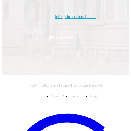
upcoming festivals information.
Contact us:
info@shrimathuraji.com
FOLLOW US
© 2014 - 2025 Shri Mathura Ji | All Rights Reserved
About US
Contact Us
Blog