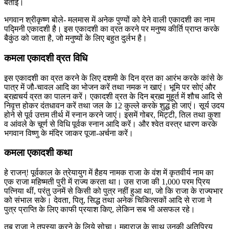
बताई।
भगवान श्रीकृष्‍ण बोले- मलमास में अनेक पुण्यों को देने वाली एकादशी का नाम
पद्मिनी एकादशी है। इस एकादशी का व्रत करने पर मनुष्य कीर्ति प्राप्त करके
बैकुंठ को जाता है, जो मनुष्‍यों के लिए बहुत दुर्लभ है।
कमला एकादशी व्रत विधि
इस एकादशी का व्रत करने के लिए दशमी के दिन व्रत का आरंभ करके कांसे के
पात्र में जौ-चावल आदि का भोजन करें तथा नमक न खाएं। भूमि पर सोएं और
ब्रह्मचर्य व्रत का पालन करें। एकादशी व्रत के दिन ब्रह्म मुहूर्त में शौच आदि से
निवृत्त होकर दंतधावन करें तथा जल के 12 कुल्ले करके शुद्ध हो जाएं। सूर्य उदय
होने से पूर्व उत्तम तीर्थ में स्नान करने जाएं। इसमें गोबर, मिट्‍टी, तिल तथा कुशा
व आंवले के चूर्ण से विधि पूर्वक स्नान आदि करें। और श्वेत वस्त्र धारण करके
भगवान विष्णु के मंदिर जाकर पूजा-अर्चना करें।
कमला एकादशी कथा
हे राजन्! पूर्वकाल के त्रेयायुग में हैहय नामक राजा के वंश में कृतवीर्य नाम का
एक राजा महिष्मती पुरी में राज्य करता था। उस राजा की 1,000 परम प्रिय
पत्निया थीं, परंतु उनमें से किसी को पुत्र नहीं हुआ था, जो कि राजा के राज्यभार
को संभाल सके। देव‍ता, पितृ, सिद्ध तथा अनेक चिकि‍त्सकों आदि से राजा ने
पुत्र प्राप्ति के लिए काफी प्रयाश किए, लेकिन सब भी असफल रहे।
तब राजा ने तपस्या करने के लिये सोचा। महाराज के साथ उनकी अतिप्रिय