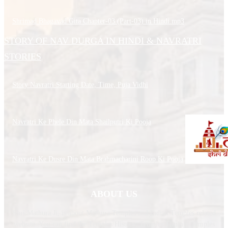
Shrimad Bhagavad Gita Chapter-03 (Part-03) in Hindi.mp3
STORY OF NAV DURGA IN HINDI & NAVRATRI
STORIES
Story Navratri Starting Date, Time, Puja Vidhi
Navratri Ke Phele Din Mata Shailputri Ki Pooja
Navratri Ke Dusre Din Mata Brahmacharini Roop Ki Pooja
ABOUT US
Shri Mathura Ji, is about Mathura Temples and Indian Temples related
website. You can find the Temples History, Temples Timing, Temples