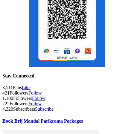
Stay Connected
3,511
Fans
Like
421
Followers
Follow
1,100
Followers
Follow
222
Followers
Follow
4,320
Subscribers
Subscribe
Book Brij Mandal Parikrama Packages