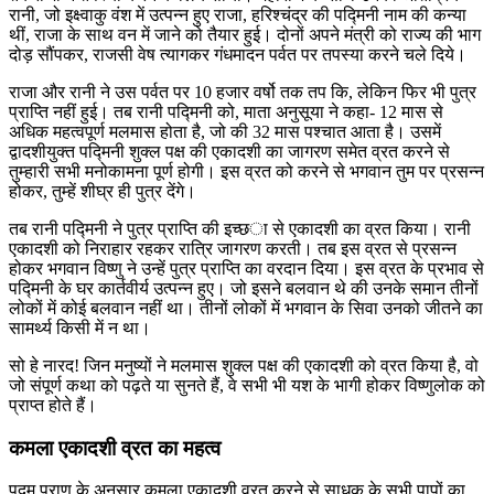
रानी, जो इक्ष्वाकु वंश में उत्पन्न हुए राजा, हरिश्चंद्र की पद्मिनी नाम की कन्या
थीं, राजा के साथ वन में जाने को तैयार हुई। दोनों अपने मंत्री को राज्य की भाग
दोड़ सौंपकर, राजसी वेष त्यागकर गंधमादन पर्वत पर तपस्या करने चले दिये।
राजा और रानी ने उस पर्वत पर 10 हजार वर्षो तक तप कि, लेकिन फिर भी पुत्र
प्राप्ति नहीं हुई। तब रानी पद्मिनी को, माता अनुसूया ने कहा- 12 मास से
अधिक महत्वपूर्ण मलमास होता है, जो की 32 मास पश्चात आता है। उसमें
द्वादशीयुक्त पद्मिनी शुक्ल पक्ष की एकादशी का जागरण समेत व्रत करने से
तुम्हारी सभी मनोकामना पूर्ण होगी। इस व्रत को करने से भगवान तुम पर प्रसन्न
होकर, तुम्हें शीघ्र ही पुत्र देंगे।
तब रानी पद्मिनी ने पुत्र प्राप्ति की इच्छा से एकादशी का व्रत किया। रानी
एकादशी को निराहार रहकर रात्रि जागरण कर‍ती। तब इस व्रत से प्रसन्न
होकर भगवान विष्‍णु ने उन्हें पुत्र प्राप्ति का वरदान दिया। इस व्रत के प्रभाव से
पद्मिनी के घर कार्तवीर्य उत्पन्न हुए। जो इसने बलवान थे की उनके समान तीनों
लोकों में कोई बलवान नहीं था। तीनों लोकों में भगवान के सिवा उनको जीतने का
सामर्थ्य किसी में न था।
सो हे नारद! जिन मनुष्यों ने मलमास शुक्ल पक्ष की एकादशी को व्रत किया है, वो
जो संपूर्ण कथा को पढ़ते या सुनते हैं, वे सभी भी यश के भागी होकर विष्‍णुलोक को
प्राप्त होते हैं।
कमला एकादशी व्रत का महत्व
पद्म पुराण के अनुसार कमला एकादशी व्रत करने से साधक के सभी पापों का