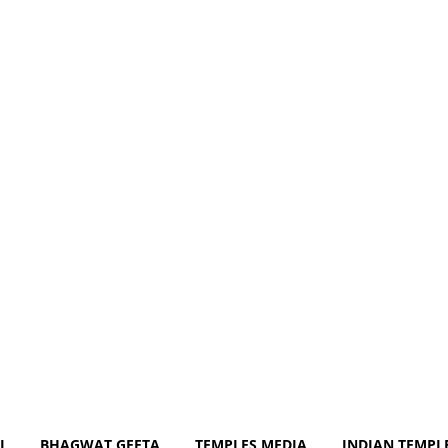
om
J
BHAGWAT GEETA
TEMPLES MEDIA
INDIAN TEMPL