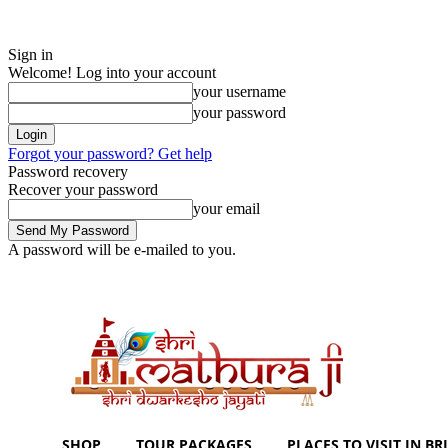
Sign in
Welcome! Log into your account
your username
your password
Forgot your password? Get help
Password recovery
Recover your password
your email
A password will be e-mailed to you.
Saturday, August 8, 2026
Sign in / Join
Shoping with ShriMathuraJi.C
SHOP
TOUR PACKAGES
PLACES TO VISIT IN BRI