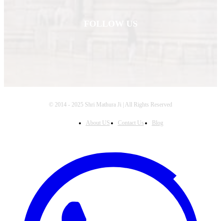
FOLLOW US
© 2014 - 2025 Shri Mathura Ji | All Rights Reserved
About US
Contact Us
Blog