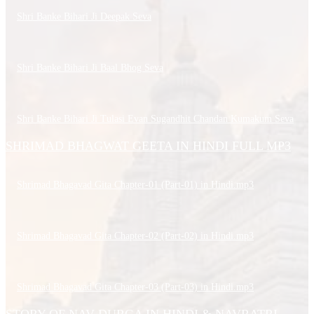
Shri Banke Bihari Ji Deepak Seva
Shri Banke Bihari Ji Baal Bhog Seva
Shri Banke Bihari Ji Tulasi Evan Sugandhit Chandan Kumakum Seva
SHRIMAD BHAGWAT GEETA IN HINDI FULL MP3
Shrimad Bhagavad Gita Chapter-01 (Part-01) in Hindi.mp3
Shrimad Bhagavad Gita Chapter-02 (Part-02) in Hindi.mp3
Shrimad Bhagavad Gita Chapter-03 (Part-03) in Hindi.mp3
STORY OF NAV DURGA IN HINDI & NAVRATRI