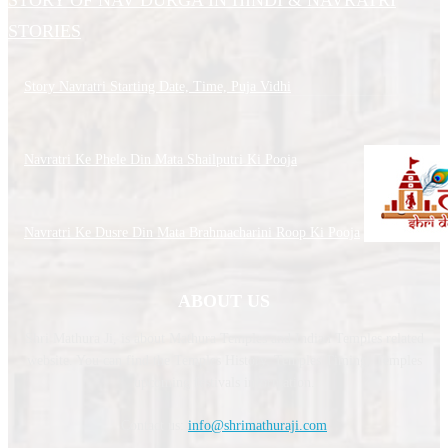
STORIES
Story Navratri Starting Date, Time, Puja Vidhi
Navratri Ke Phele Din Mata Shailputri Ki Pooja
Navratri Ke Dusre Din Mata Brahmacharini Roop Ki Pooja
ABOUT US
Shri Mathura Ji, is about Mathura Temples and Indian Temples related
website. You can find the Temples History, Temples Timing, Temples
upcoming festivals information.
Contact us:
info@shrimathuraji.com