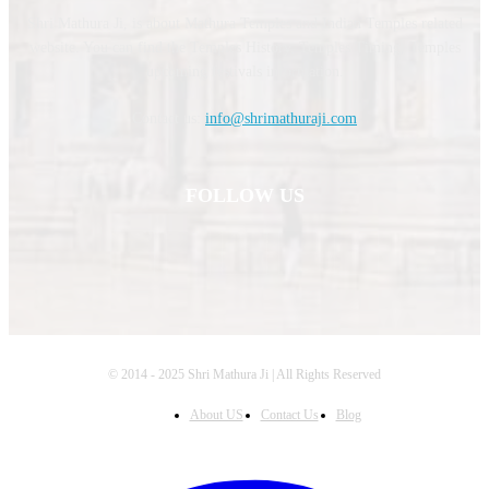
Shri Mathura Ji, is about Mathura Temples and Indian Temples related
website. You can find the Temples History, Temples Timing, Temples
upcoming festivals information.
Contact us:
info@shrimathuraji.com
FOLLOW US
© 2014 - 2025 Shri Mathura Ji | All Rights Reserved
About US
Contact Us
Blog