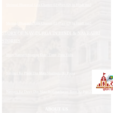
Shrimad Bhagavad Gita Chapter-02 (Part-02) in Hindi.mp3
Shrimad Bhagavad Gita Chapter-03 (Part-03) in Hindi.mp3
STORY OF NAV DURGA IN HINDI & NAVRATRI
STORIES
Story Navratri Starting Date, Time, Puja Vidhi
Navratri Ke Phele Din Mata Shailputri Ki Pooja
Navratri Ke Dusre Din Mata Brahmacharini Roop Ki Pooja
ABOUT US