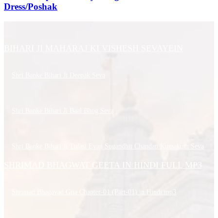
Dress/Poshak
BIHARI JI MAHARAJ KI VISHESH SEVAYEIN
Shri Banke Bihari Ji Deepak Seva
Shri Banke Bihari Ji Baal Bhog Seva
Shri Banke Bihari Ji Tulasi Evan Sugandhit Chandan Kumakum Seva
SHRIMAD BHAGWAT GEETA IN HINDI FULL MP3
Shrimad Bhagavad Gita Chapter-01 (Part-01) in Hindi.mp3