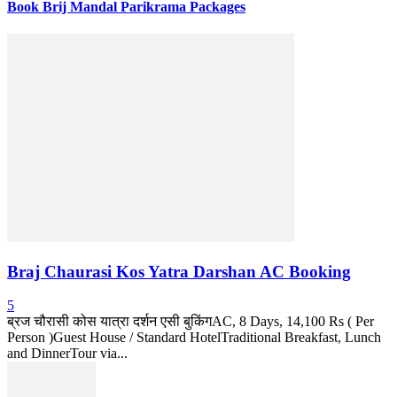
Book Brij Mandal Parikrama Packages
Braj Chaurasi Kos Yatra Darshan AC Booking
5
ब्रज चौरासी कोस यात्रा दर्शन एसी बुकिंगAC, 8 Days, 14,100 Rs ( Per
Person )Guest House / Standard HotelTraditional Breakfast, Lunch
and DinnerTour via...