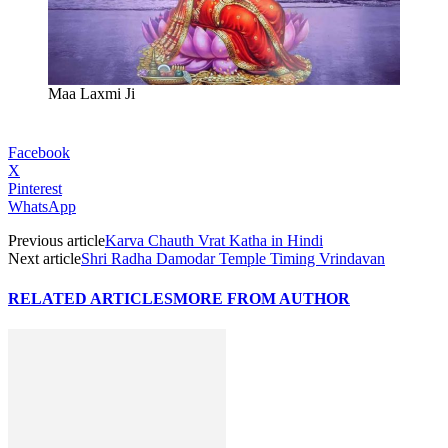
Maa Laxmi Ji
Facebook
X
Pinterest
WhatsApp
Previous article
Karva Chauth Vrat Katha in Hindi
Next article
Shri Radha Damodar Temple Timing Vrindavan
RELATED ARTICLES
MORE FROM AUTHOR