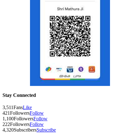
Stay Connected
3,511
Fans
Like
421
Followers
Follow
1,100
Followers
Follow
222
Followers
Follow
4,320
Subscribers
Subscribe