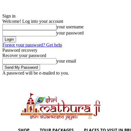
Sign in
Welcome! Log into your account
your username
your password
Forgot your password? Get help
Password recovery
Recover your password
your email
A password will be e-mailed to you.
Thursday, August 6, 2026
Sign in / Join
Shoping with ShriMathuraJi.
SHOP
TOUR PACKAGES
PLACES TO VISIT IN BRI