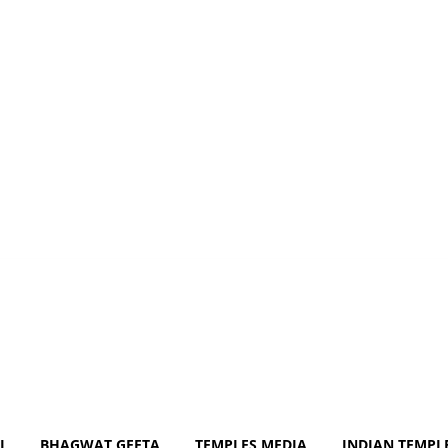
Com
J
BHAGWAT GEETA
TEMPLES MEDIA
INDIAN TEMPL