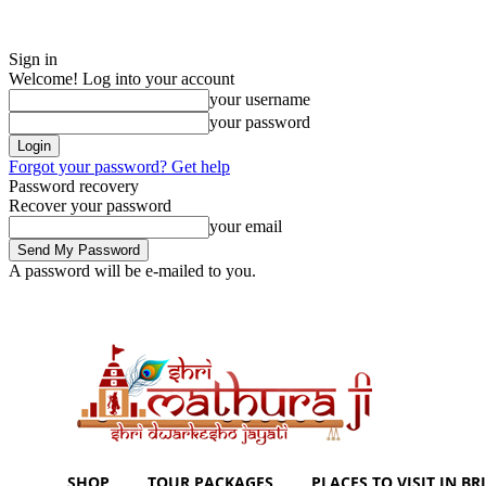
Sign in
Welcome! Log into your account
your username
your password
Forgot your password? Get help
Password recovery
Recover your password
your email
A password will be e-mailed to you.
Friday, August 7, 2026
Sign in / Join
Shoping with ShriMathuraJi.Com
SHOP
TOUR PACKAGES
PLACES TO VISIT IN BRI