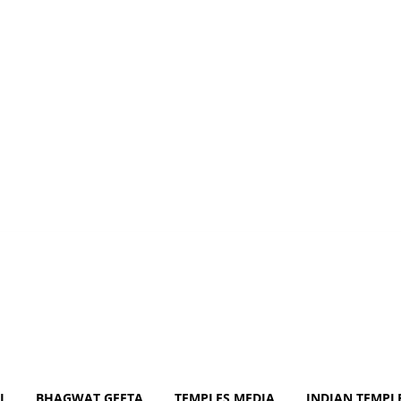
J
BHAGWAT GEETA
TEMPLES MEDIA
INDIAN TEMPL