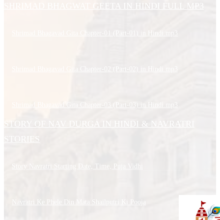
SHRIMAD BHAGWAT GEETA IN HINDI FULL MP3
Shrimad Bhagavad Gita Chapter-01 (Part-01) in Hindi.mp3
Shrimad Bhagavad Gita Chapter-02 (Part-02) in Hindi.mp3
Shrimad Bhagavad Gita Chapter-03 (Part-03) in Hindi.mp3
STORY OF NAV DURGA IN HINDI & NAVRATRI
STORIES
Story Navratri Starting Date, Time, Puja Vidhi
Navratri Ke Phele Din Mata Shailputri Ki Pooja