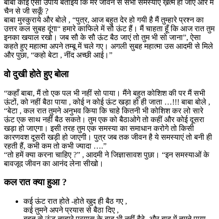
बाबा कोई ऐसा उपाय बताइये कि मेरे जीवन से सभी समस्याएं ख़त्म हो जाएं और मैं
चैन से जी सकूँ ?
बाबा मुस्कुराये और बोले , “पुत्र, आज बहुत देर हो गयी है मैं तुम्हारे प्रश्न का
उत्तर कल सुबह दूंगा“ हमारे काफिले में सौ ऊंट हैं। मैं चाहता हूँ कि आज रात तुम
इनका खयाल रखो। जब सौ के सौ ऊंट बैठ जाएं तो तुम भी सो जाना”, ऐसा
कहते हुए महात्मा अपने तम्बू में चले गए। अगली सुबह महात्मा उस आदमी से मिले
और पुछा, “कहो बेटा , नींद अच्छी आई।”
वो दुखी होते हुए बोला
“कहाँ बाबा, मैं तो एक पल भी नहीं सो पाया। मैंने बहुत कोशिश की पर मैं सभी
ऊंटों, को नहीं बैठा पाया , कोई न कोई ऊंट खड़ा हो ही जाता …!!! बाबा बोले ,
“बेटा , कल रात तुमने अनुभव किया कि चाहे कितनी भी कोशिश कर लो सारे
ऊंट एक साथ नहीं बैठ सकते। तुम एक को बैठाओगे तो कहीं और कोई दूसरा
खड़ा हो जाएगा। इसी तरह तुम एक समस्या का समाधान करोगे तो किसी
कारणवश दूसरी खड़ी हो जाएगी। पुत्र जब तक जीवन है ये समस्याएं तो बनी ही
रहती हैं, कभी कम तो कभी ज्यादा ….”
“तो हमें क्या करना चाहिए ?” , आदमी ने जिज्ञासावश पुछा। “इन समस्याओं के
बावजूद जीवन का आनंद लेना सीखो।
कल रात क्या हुआ ?
कई ऊंट रात होते -होते खुद ही बैठ गए ,
कई तुमने अपने प्रयास से बैठा दिए ,
बहुत से ऊंट तुम्हारे प्रयास के बाद भी नहीं बैठे, और बाद में तुमने पाया