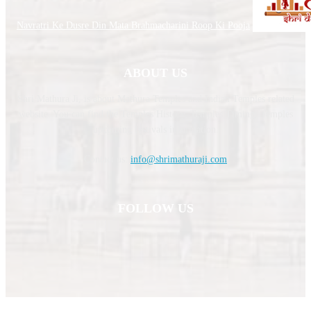
Navratri Ke Dusre Din Mata Brahmacharini Roop Ki Pooja
ABOUT US
Shri Mathura Ji, is about Mathura Temples and Indian Temples related
website. You can find the Temples History, Temples Timing, Temples
upcoming festivals information.
Contact us:
info@shrimathuraji.com
FOLLOW US