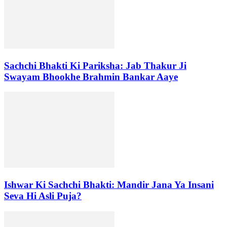
Sachchi Bhakti Ki Pariksha: Jab Thakur Ji
Swayam Bhookhe Brahmin Bankar Aaye
Ishwar Ki Sachchi Bhakti: Mandir Jana Ya Insani
Seva Hi Asli Puja?