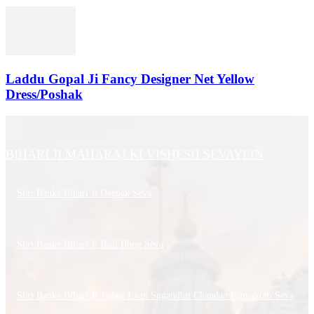
Laddu Gopal Ji Fancy Designer Net Yellow
Dress/Poshak
BIHARI JI MAHARAJ KI VISHESH SEVAYEIN
Shri Banke Bihari Ji Deepak Seva
Shri Banke Bihari Ji Baal Bhog Seva
Shri Banke Bihari Ji Tulasi Evan Sugandhit Chandan Kumakum Seva