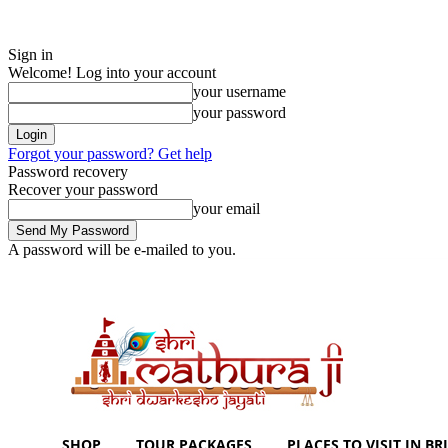
Sign in
Welcome! Log into your account
your username
your password
Forgot your password? Get help
Password recovery
Recover your password
your email
A password will be e-mailed to you.
Wednesday, August 5, 2026
Sign in / Join
Shoping with ShriMathuraJ
SHOP
TOUR PACKAGES
PLACES TO VISIT IN BRI