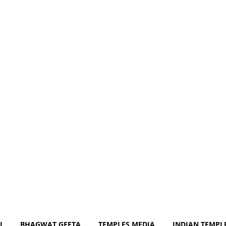
i.Com
J
BHAGWAT GEETA
TEMPLES MEDIA
INDIAN TEMPL