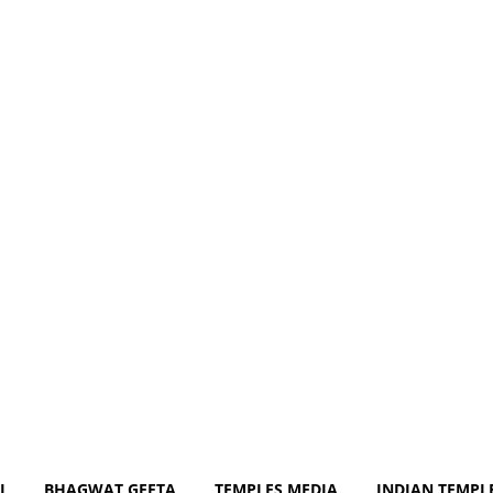
om
J
BHAGWAT GEETA
TEMPLES MEDIA
INDIAN TEMPL