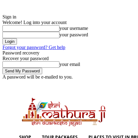
Sign in
Welcome! Log into your account
your username
your password
Forgot your password? Get help
Password recovery
Recover your password
your email
A password will be e-mailed to you.
Saturday, August 8, 2026
Sign in / Join
Shoping with ShriMathuraJi.C
SHOP
TOUR PACKAGES
PLACES TO VISIT IN BRI