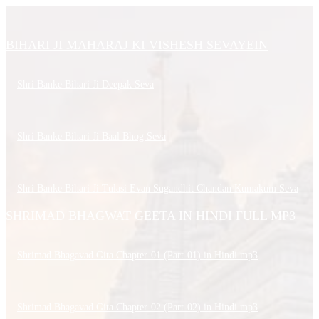
BIHARI JI MAHARAJ KI VISHESH SEVAYEIN
Shri Banke Bihari Ji Deepak Seva
Shri Banke Bihari Ji Baal Bhog Seva
Shri Banke Bihari Ji Tulasi Evan Sugandhit Chandan Kumakum Seva
SHRIMAD BHAGWAT GEETA IN HINDI FULL MP3
Shrimad Bhagavad Gita Chapter-01 (Part-01) in Hindi.mp3
Shrimad Bhagavad Gita Chapter-02 (Part-02) in Hindi.mp3