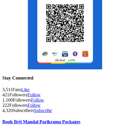
Stay Connected
3,511
Fans
Like
421
Followers
Follow
1,100
Followers
Follow
222
Followers
Follow
4,320
Subscribers
Subscribe
Book Brij Mandal Parikrama Packages