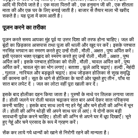
आदि भी पिरोये जाते है। एक माला पितरों की , एक हनुमान जी की , एक शीतला
माता की और एक घर के लिए बनाई जाती है। बाजार से तैयार माला भी खरीद
सकते है। यह पूजा में काम आती है।
पूजन करने का तरीका
पूजन करते समय आपका मुंह पूर्व या उत्तर दिशा की तरफ होना चाहिए। जल की
बूंदों का छिड़काव आसपास तथा पूजा की थाली और खुद पर करें। इसके पश्चात
नरसिंह भगवान का स्मरण करते हुए उन्हें रोली , मौली , अक्षत , पुष्प अर्पित करें।
इसी प्रकार भक्त प्रह्लाद को स्मरण करते हुए उन्हें रोली , मौली , अक्षत , पुष्प
अर्पित करें। इसके पश्चात् होलिका को रोली , मौली , चावल अर्पित करें , पुष्प
अर्पित करें , चावल मूंग का भोग लगाएं। बताशा , फूले आदि चढ़ाएं। हल्दी , मेहंदी
, गुलाल , नारियल और बड़कूले चढ़ाएं। हाथ जोड़कर होलिका से सुख समृद्धि
की कामना करें। सूत के धागे से होलिका के चारों ओर घूमते हुए तीन , पाँच या
सात बार लपेट दें । जल का लोटा वहीं पूरा खाली कर दें।
इसके बाद होलीका दहन किया जाता है। पुरुषों के माथे पर तिलक लगाया जाता
है। होली जलने पर रोली चावल चढ़ाकर सात बार अर्घ्य देकर सात परिक्रमा
करनी चाहिए । इसके बाद साथ लाये गए हरे गेहूं और चने होली की अग्नि में भून
लें। होली की अग्नि थोड़ी सी अपने साथ घर ले आएं। ये दोनों काम बड़ी
सावधानी पूर्वक करने चाहिए। होली की अग्नि से अपने घर में धूप दिखाएँ। भूने
हुए गेहूं और चने प्रसाद के रूप में ग्रहण करें।
सेंक कर लाये गये धान्यों को खाने से निरोगी रहने की मान्यता है।