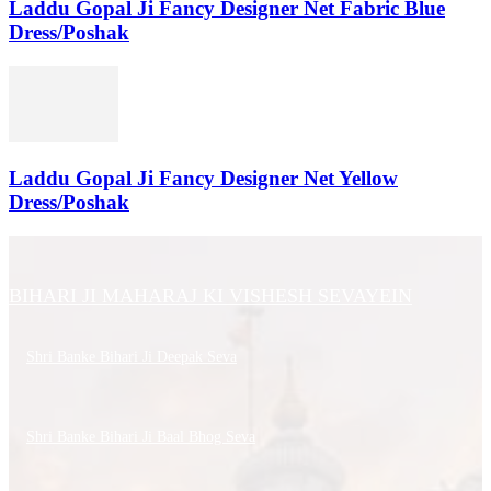
Laddu Gopal Ji Fancy Designer Net Fabric Blue
Dress/Poshak
Laddu Gopal Ji Fancy Designer Net Yellow
Dress/Poshak
BIHARI JI MAHARAJ KI VISHESH SEVAYEIN
Shri Banke Bihari Ji Deepak Seva
Shri Banke Bihari Ji Baal Bhog Seva