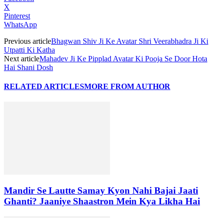
X
Pinterest
WhatsApp
Previous article
Bhagwan Shiv Ji Ke Avatar Shri Veerabhadra Ji Ki
Utpatti Ki Katha
Next article
Mahadev Ji Ke Pipplad Avatar Ki Pooja Se Door Hota
Hai Shani Dosh
RELATED ARTICLES
MORE FROM AUTHOR
Mandir Se Lautte Samay Kyon Nahi Bajai Jaati
Ghanti? Jaaniye Shaastron Mein Kya Likha Hai