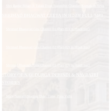
Shri Banke Bihari Ji Tulasi Evan Sugandhit Chandan Kumakum Seva
SHRIMAD BHAGWAT GEETA IN HINDI FULL MP3
Shrimad Bhagavad Gita Chapter-01 (Part-01) in Hindi.mp3
Shrimad Bhagavad Gita Chapter-02 (Part-02) in Hindi.mp3
Shrimad Bhagavad Gita Chapter-03 (Part-03) in Hindi.mp3
STORY OF NAV DURGA IN HINDI & NAVRATRI
STORIES
Story Navratri Starting Date, Time, Puja Vidhi