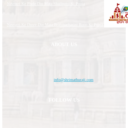
Navratri Ke Phele Din Mata Shailputri Ki Pooja
Navratri Ke Dusre Din Mata Brahmacharini Roop Ki Pooja
ABOUT US
Shri Mathura Ji, is about Mathura Temples and Indian Temples related
website. You can find the Temples History, Temples Timing, Temples
upcoming festivals information.
Contact us:
info@shrimathuraji.com
FOLLOW US