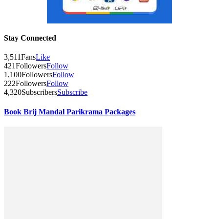
Stay Connected
3,511
Fans
Like
421
Followers
Follow
1,100
Followers
Follow
222
Followers
Follow
4,320
Subscribers
Subscribe
Book Brij Mandal Parikrama Packages