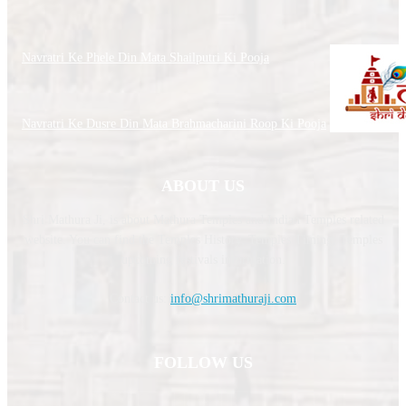
Navratri Ke Phele Din Mata Shailputri Ki Pooja
Navratri Ke Dusre Din Mata Brahmacharini Roop Ki Pooja
ABOUT US
Shri Mathura Ji, is about Mathura Temples and Indian Temples related
website. You can find the Temples History, Temples Timing, Temples
upcoming festivals information.
Contact us:
info@shrimathuraji.com
FOLLOW US