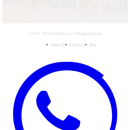
© 2014 - 2025 Shri Mathura Ji | All Rights Reserved
About US
Contact Us
Blog