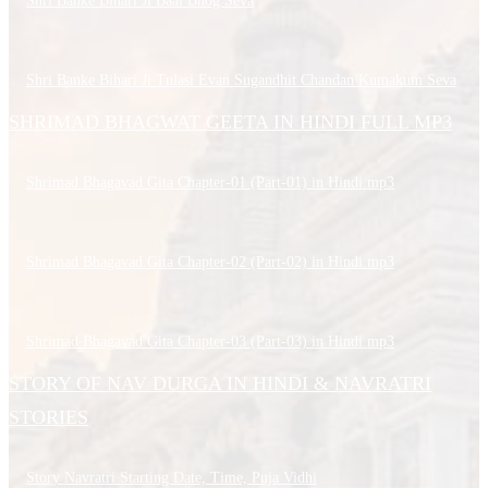
Shri Banke Bihari Ji Baal Bhog Seva
Shri Banke Bihari Ji Tulasi Evan Sugandhit Chandan Kumakum Seva
SHRIMAD BHAGWAT GEETA IN HINDI FULL MP3
Shrimad Bhagavad Gita Chapter-01 (Part-01) in Hindi.mp3
Shrimad Bhagavad Gita Chapter-02 (Part-02) in Hindi.mp3
Shrimad Bhagavad Gita Chapter-03 (Part-03) in Hindi.mp3
STORY OF NAV DURGA IN HINDI & NAVRATRI
STORIES
Story Navratri Starting Date, Time, Puja Vidhi